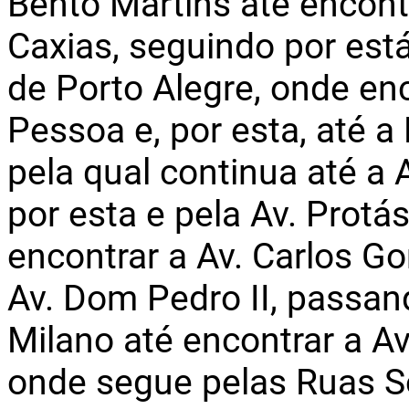
Bento Martins até encont
Caxias, seguindo por est
de Porto Alegre, onde en
Pessoa e, por esta, até a
pela qual continua até a 
por esta e pela Av. Protás
encontrar a Av. Carlos Go
Av. Dom Pedro II, passand
Milano até encontrar a Av.
onde segue pelas Ruas S