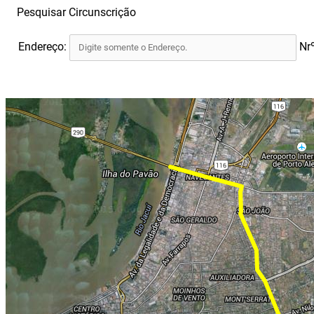
Pesquisar Circunscrição
Endereço:
Nr